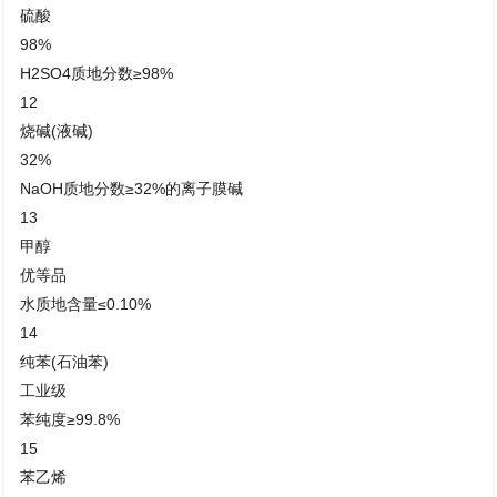
硫酸
98%
H2SO4质地分数≥98%
12
烧碱(液碱)
32%
NaOH质地分数≥32%的离子膜碱
13
甲醇
优等品
水质地含量≤0.10%
14
纯苯(石油苯)
工业级
苯纯度≥99.8%
15
苯乙烯