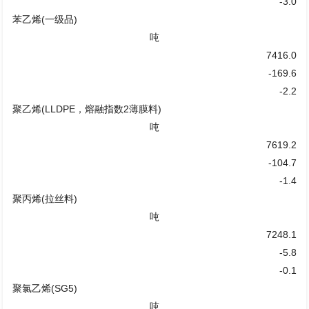
-3.0
苯乙烯(一级品)
吨
7416.0
-169.6
-2.2
聚乙烯(LLDPE，熔融指数2薄膜料)
吨
7619.2
-104.7
-1.4
聚丙烯(拉丝料)
吨
7248.1
-5.8
-0.1
聚氯乙烯(SG5)
吨