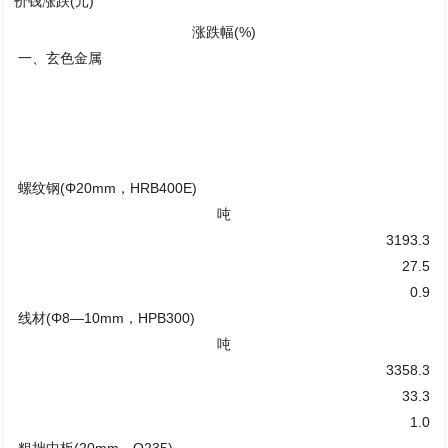
价钱涨跌(元)
涨跌幅(%)
一、玄色金属
螺纹钢(Φ20mm，HRB400E)
吨
3193.3
27.5
0.9
线材(Φ8—10mm，HPB300)
吨
3358.3
33.3
1.0
粗拙中板(20mm，Q235)