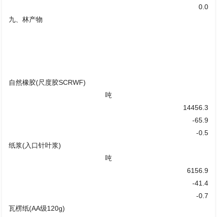
0.0
九、林产物
自然橡胶(尺度胶SCRWF)
吨
14456.3
-65.9
-0.5
纸浆(入口针叶浆)
吨
6156.9
-41.4
-0.7
瓦楞纸(AA级120g)