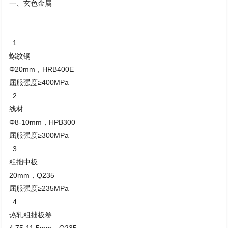
一、玄色金属
1
螺纹钢
Φ20mm，HRB400E
屈服强度≥400MPa
2
线材
Φ8-10mm，HPB300
屈服强度≥300MPa
3
粗拙中板
20mm，Q235
屈服强度≥235MPa
4
热轧粗拙板卷
4.75-11.5mm，Q235