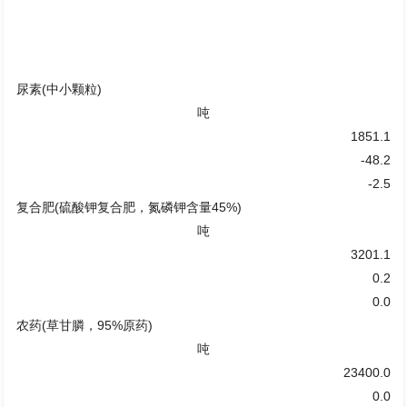
尿素(中小颗粒)
吨
1851.1
-48.2
-2.5
复合肥(硫酸钾复合肥，氮磷钾含量45%)
吨
3201.1
0.2
0.0
农药(草甘膦，95%原药)
吨
23400.0
0.0