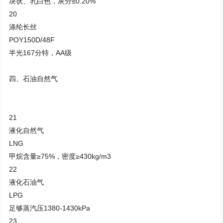
块状、乳白色，灰分≤0.20%
20
涤纶长丝
POY150D/48F
半光167分特，AA级
四、石油自然气
21
液化自然气
LNG
甲烷含量≥75%，密度≥430kg/m3
22
液化石油气
LPG
足够蒸汽压1380-1430kPa
23