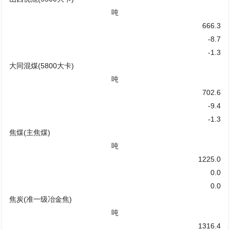
吨
666.3
-8.7
-1.3
大同混煤(5800大卡)
吨
702.6
-9.4
-1.3
焦煤(主焦煤)
吨
1225.0
0.0
0.0
焦炭(准一级冶金焦)
吨
1316.4