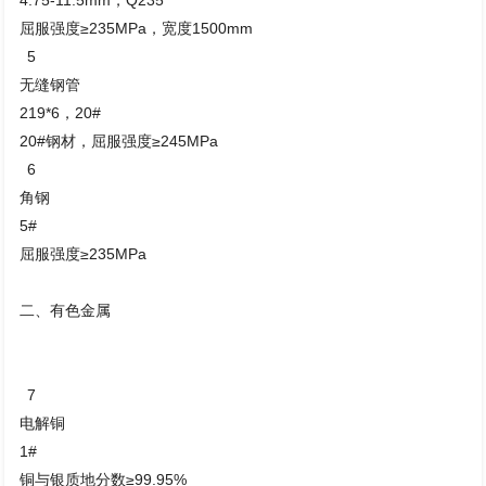
屈服强度≥235MPa，宽度1500mm
5
无缝钢管
219*6，20#
20#钢材，屈服强度≥245MPa
6
角钢
5#
屈服强度≥235MPa
二、有色金属
7
电解铜
1#
铜与银质地分数≥99.95%