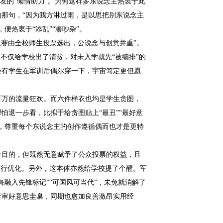
网友的“倾情助力”。为何这样多东说念主热衷于此
那句，“因为我方淋过雨，是以思把别东说念主
便热衷于“添乱”“凑吵杂”。
决赛由全校师生投票选出，公说念与创意并重”。
不仅给学校出了清贫，对未入学就先“被编排”的
会有学生在军训后偶尔穿一下，宇宙笃定更但愿
百万的流量狂欢。而六件样衣也均是学生贪图，
怕退一步看，比拟于给贪图贴上“最丑”“最好意
，尊重每个东说念主的创作遵循偶而也才是更特
个目的，但既然无意赋予了公众投票的权益，且
进行优化。另外，这本体亦然给学校提了个醒。军
融入先锋标记”“可国风可当代”，未免就消解了
套审好意思圭臬，同期也愈加良善激昂实用经