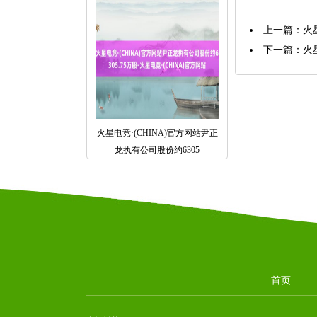
上一篇：
火
下一篇：
火
火星电竞·(CHINA)官方网站尹正
龙执有公司股份约6305
首页