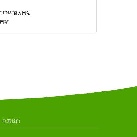
INA)官方网站
方网站
联系我们