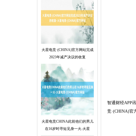
火星电竞·(CHINA)官方网站完成
2023年减产决议的收复
智通财经APP
竞·(CHINA)
火星电竞CHINA此前他们的男儿
在16岁时寻短见身一火-火星