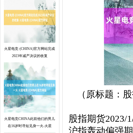
火星电竞·(CHINA)官方网站完成
2023年减产决议的收复
（原标题：股指
股指期货2023/1
火星电竞CHINA此前他们的男儿
在16岁时寻短见身一火-火星
沪指轰动偏强期