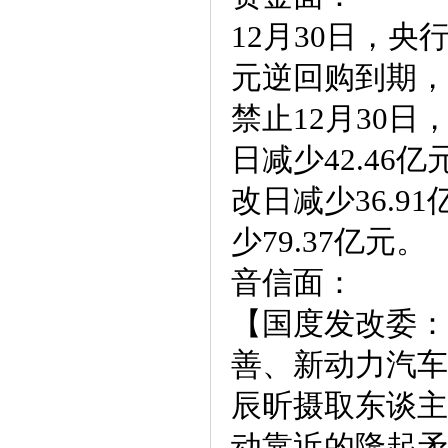
12月30日，央
元逆回购到期，
禁止12月30日
日减少42.46
改日减少36.9
少79.37亿元。
音信面：
【国度发改委：
善、新动力汽车
辰昕摄取东谈主
动靠近的隆起矛