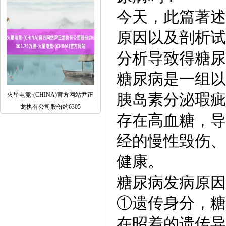
今天，此篇著述
原因以及剖析试
分析导致得糖尿
糖尿病是一组以
胰岛素分泌瑕疵
火星电竞·(CHINA)官方网站尹正
龙执有公司股份约6305
存在高血糖，导
经的慢性毁伤、
健康。
糖尿病发病原因
①遗传身分，糖
在昭着的遗传异