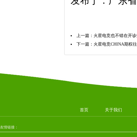
发布于：广东省
上一篇：
火星电竞也不错在开诊技
下一篇：
火星电竞CHINA期权
首页
关于我们
友情链接：